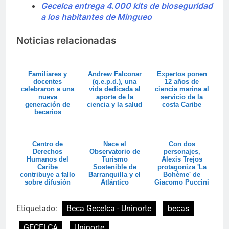
Gecelca entrega 4.000 kits de bioseguridad
a los habitantes de Mingueo
Noticias relacionadas
Familiares y
Andrew Falconar
Expertos ponen
docentes
(q.e.p.d.), una
12 años de
celebraron a una
vida dedicada al
ciencia marina al
nueva
aporte de la
servicio de la
generación de
ciencia y la salud
costa Caribe
becarios
Uninorte
Centro de
Nace el
Con dos
Derechos
Observatorio de
personajes,
Humanos del
Turismo
Alexis Trejos
Caribe
Sostenible de
protagoniza 'La
contribuye a fallo
Barranquilla y el
Bohème' de
sobre difusión
Atlántico
Giacomo Puccini
de contenido
íntimo sin
cons...
Etiquetado:
Beca Gecelca - Uninorte
becas
GECELCA
Uninorte