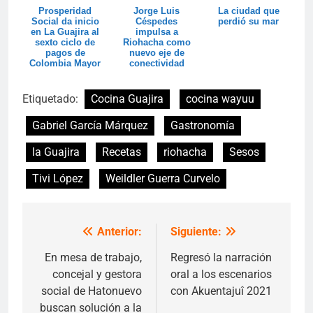
Prosperidad
Jorge Luis
La ciudad que
Social da inicio
Céspedes
perdió su mar
en La Guajira al
impulsa a
sexto ciclo de
Riohacha como
pagos de
nuevo eje de
Colombia Mayor
conectividad
aérea del Caribe
Etiquetado:
Cocina Guajira
cocina wayuu
Gabriel García Márquez
Gastronomía
la Guajira
Recetas
riohacha
Sesos
Tivi López
Weildler Guerra Curvelo
Anterior:
Siguiente:
Navegación
de
En mesa de trabajo,
Regresó la narración
concejal y gestora
oral a los escenarios
entradas
social de Hatonuevo
con Akuentajuî 2021
buscan solución a la