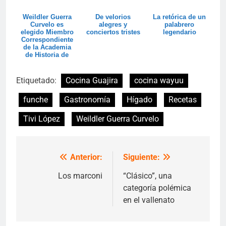
Weildler Guerra
De velorios
La retórica de un
Curvelo es
alegres y
palabrero
elegido Miembro
conciertos tristes
legendario
Correspondiente
de la Academia
de Historia de
Cartagena
Etiquetado:
Cocina Guajira
cocina wayuu
funche
Gastronomía
Hígado
Recetas
Tivi López
Weildler Guerra Curvelo
Anterior:
Siguiente:
Navegación
de
Los marconi
“Clásico”, una
categoría polémica
entradas
en el vallenato